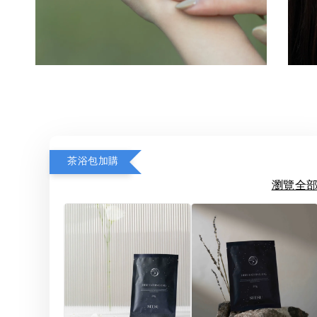
茶浴包加購
瀏覽全