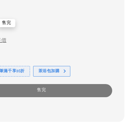
售完
評價
筆滿千享95折
茶浴包加購
售完