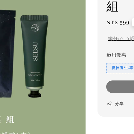
組
Regular
NT$ 599
price
總分:
0
-
0
適用優惠
夏日養生-單
分享