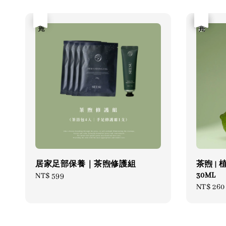
售完
優惠
售完
居家足部保養｜茶煦修護組
茶煦 |
30ML
Regular
NT$ 599
Sale
NT$ 260
price
price