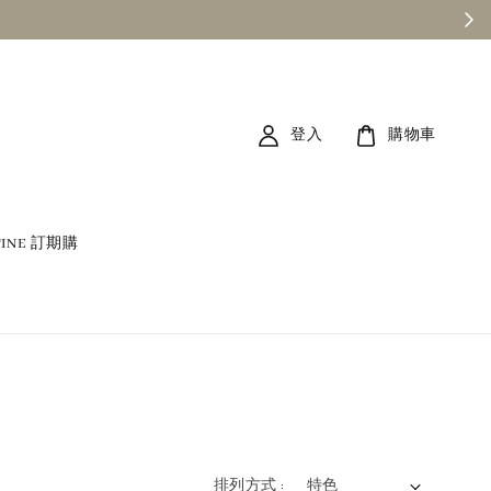
登入
購物車
TINE 訂期購
排列方式 :