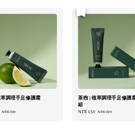
優惠
售完
 植萃調理手足修護霜
茶煦 | 植萃調理手足修護
組
Regular
Sale
NT$ 450
Regular
NT$ 310
NT$ 570
price
price
price