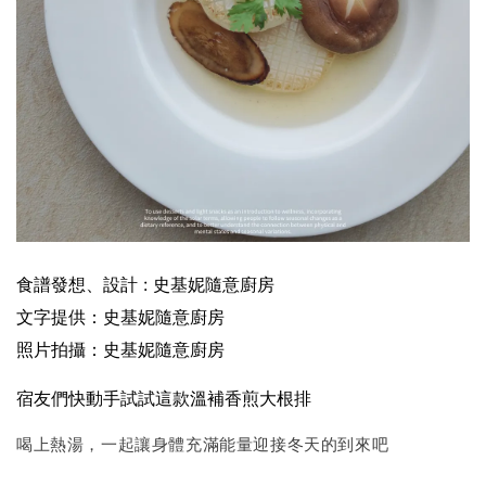
食譜發想、設計 : 史基妮隨意廚房
文字提供：史基妮隨意廚房
照片拍攝：史基妮隨意廚房
宿友們快動手試試這款
溫補香煎大根排
喝上熱湯，一起讓身體充滿能量迎接冬天的到來吧