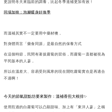
更說明冬天來臨前的調養，比起冬季進補更加有效！
同場加映：泡腳暖身好換季
而溫補其實不一定要用中藥材噢，
對身體而言「藥食同源」是最自然的保養方式
在這個時節，民間有著拔蘿蔔的習俗，而蘿蔔一直都被視為
平民版本的人蔘，
所以在溫差大、容易受到風寒的現在開吃蘿蔔實在是再適合
不過啊！
今天的節氣甜點坊要來製作：
溫補香煎大根排
✨
使用煎過的白蘿蔔可以凸顯甜味、加上有「東洋人蔘」之稱