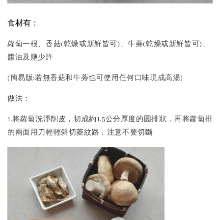
食材有：
蘿蔔一根、香菇(乾燥或新鮮皆可)、牛蒡(乾燥或新鮮皆可)、
醬油及鹽少許
(簡易版:若無香菇和牛蒡也可使用任何口味現成高湯)
做法：
1.將蘿蔔洗淨削皮，切成約1.5公分厚度的圓排狀，再將蘿蔔排
的兩面用刀輕輕斜切菱紋路，注意不要切斷