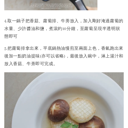
4.取一鍋子把香菇、蘿蔔排、牛蒡放入，加入剛好淹過蘿蔔的
水量、少許醬油和鹽，煮滾約10分鐘，至蘿蔔呈現半透明狀
態即可
5.把蘿蔔排拿出來，平底鍋熱油慢煎至兩面上色，香氣跑出來
後加一點奶油提味(亦可以省略)，最後放入碗中，淋上湯汁和
放入香菇、牛蒡即可完成。